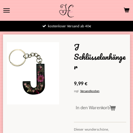
Zum
Hauptinhalt
springen
kostenloser Versand ab 40€
J
Schlüsselanhänge
r
9,99 €
zzgl.
Versandkosten
In den Warenkorb
Dieser wunderschöne,