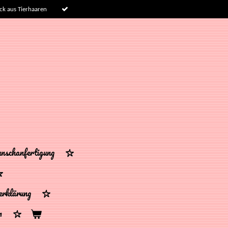
k aus Tierhaaren
schanfertigung
erklärung
m