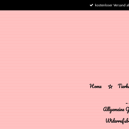
kostenloser Versand a
Zum
Hauptinhalt
springen
Home
Tier
Allgemeine G
Widerrufsb