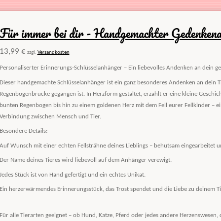
Für immer bei dir - Handgemachter Gedenken
13,99 €
zzgl.
Versandkosten
Personaliserter Erinnerungs-Schlüsselanhänger – Ein liebevolles Andenken an dein gel
Dieser handgemachte Schlüsselanhänger ist ein ganz besonderes Andenken an dein Ti
Regenbogenbrücke gegangen ist. In Herzform gestaltet, erzählt er eine kleine Gesch
bunten Regenbogen bis hin zu einem goldenen Herz mit dem Fell eurer Fellkinder – ei
Verbindung zwischen Mensch und Tier.
Besondere Details:
Auf Wunsch mit einer echten Fellsträhne deines Lieblings – behutsam eingearbeitet 
Der Name deines Tieres wird liebevoll auf dem Anhänger verewigt.
Jedes Stück ist von Hand gefertigt und ein echtes Unikat.
Ein herzerwärmendes Erinnerungsstück, das Trost spendet und die Liebe zu deinem Tie
Für alle Tierarten geeignet – ob Hund, Katze, Pferd oder jedes andere Herzenswesen, d