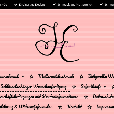
b 40€
Einzigartige Designs
Schmuck aus Muttermilch
Schmuc
haarschmuck
Muttermilchschmuck
Babywolke Wun
Schlüsselanhänger Wunschanfertigung
Sofortkäufe
eschäftsbedingungen mit Kundeninformationen
Datenschutz
elehrung & Widerrufsformular
Kontakt
Impressu