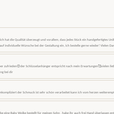
h hat die Qualität überzeugt und vorallem, dass jedes Stück ein handgefertigtes Unika
auf individuelle Wünsche bei der Gestaltung ein, ich bestelle gerne wieder! Vielen Dan
uper zufrieden😍der Schlüsselanhänger entspricht nach mein Erwartungen🥰vielen li
ng bei dir
 unkompliziert der Schmuck ist sehr schön verarbeitet kann ich vom herzen weiteremp
abe eine Baby Wolke bestellt für meinen Sohn , habe ihr auch frei Hand überlassen e