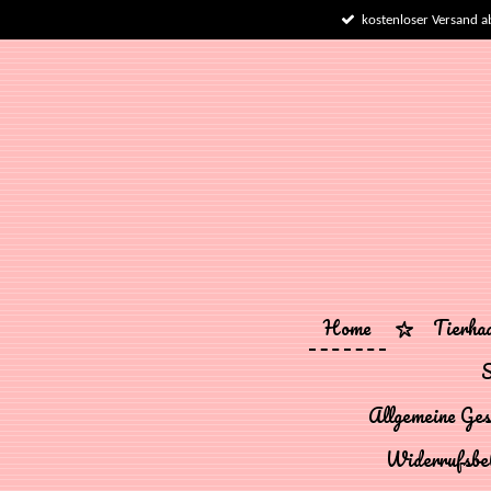
kostenloser Versand a
Zum
Hauptinhalt
springen
Home
Tierha
S
Allgemeine Ges
Widerrufsbe