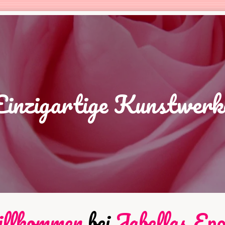
Einzigartige Kunstwerk
llkommen
bei
Jabellas_Epo