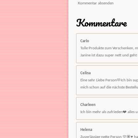
3
Kommentar absenden
3
3
Kommentare
3
3
3
Carlo
S
Tolle Produkte zum Verschenken, mic
t
Janine ist dazu super nett und geht 
e
r
n
Celina
e
Eine sehr Liebe Person🫶Ich bin s
mich schon auf die nächste Bestellu
Charleen
Ich bin mehr als zufrieden❤️ alles
Helena
Zuverlässige nette Person 🫶🏽♥️ h