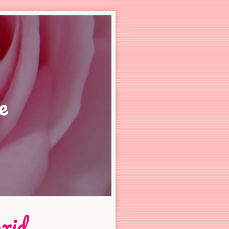
e
xid