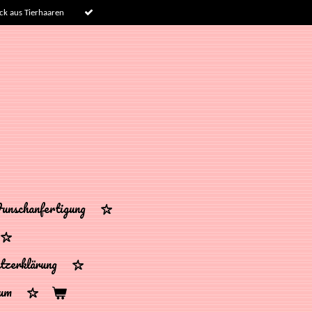
k aus Tierhaaren
nschanfertigung
tzerklärung
sum