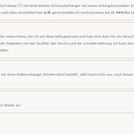
fach klasse 👍🏽 mit einen kleinen Schlüsselanhänger mit seinen Anfangsbuchstaben Zu
z und Liebe verarbeitet hast 🙏🏽 gerne bestelle ich nochmal etwas bei dir ♥️♥️♥️alles L
ür meine Mama, bin ich auf diese Seite gestossen und hab mich dann für ein Herzsc
ehr begeistert von der Qualität, den Service und der schnelle Lieferung. Ich kann d
tellen.
e mir einen Kettenanhänger (Muttermilch) bestellt , sieht total schön aus, noch besser
se! Weiter so!