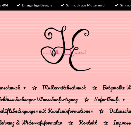
b 40€
Einzigartige Designs
Schmuck aus Muttermilch
Schmuc
arschmuck
Muttermilchschmuck
Babywolke Wu
chlüsselanhänger Wunschanfertigung
Sofortkäufe
chäftsbedingungen mit Kundeninformationen
Datenschu
lehrung & Widerrufsformular
Kontakt
Impres