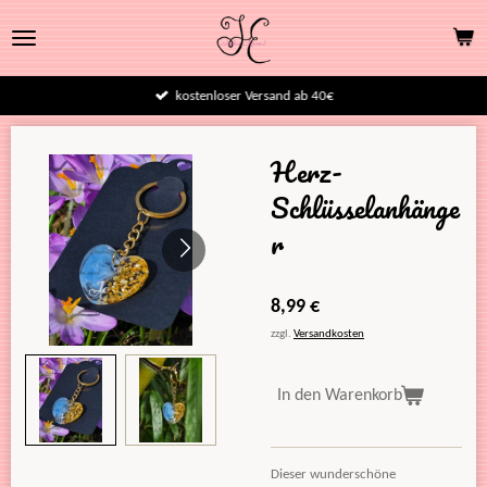
Zum
Hauptinhalt
springen
kostenloser Versand ab 40€
Herz-
Schlüsselanhänge
r
8,99 €
zzgl.
Versandkosten
In den Warenkorb
Dieser wunderschöne